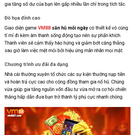
gia tăng số dư của bạn lên gấp nhiều lần chỉ trong tích tắc.
Đồ họa đỉnh cao
Giao diện game
VM88
săn hũ mỗi ngày
có thiết kế vô cùng
tỉ mỉ đi kèm âm thanh sống động tạo nên sự phấn khích.
Thành viên sẽ cảm thấy hào hứng và giảm bớt căng thẳng
sau giờ làm việc mệt mỏi bởi hiệu ứng mãn nhãn mọi mặt.
Chương trình ưu đãi đa dạng
Nhà cái thường xuyên tổ chức các sự kiện thưởng nạp tiền
và hoàn trả cực cao cho cộng đồng tham gia nổ hũ. Chúng
vừa giúp gia tăng nguồn vốn đầu tư vừa mở ra cơ hội chiến
thắng hấp dẫn đưa bạn trở thành tỷ phú cực nhanh chóng.