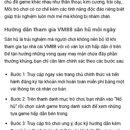
chủ đề game khác nhau như thần thoại, kim cương, trái cây,…
Mỗi trò chơi có cơ chế kèm các tính năng độc đáo riêng biệt
giúp trải nghiệm luôn mới mẻ mà không bị nhàm chán.
Hướng dẫn tham gia VM88 săn hũ mỗi ngày
Săn hũ là trải nghiệm mà người chơi không nên bỏ lỡ khi
tham gia tại nhà cái VM88 với vô vàn lợi ích hấp dẫn ở trên.
Để tận hưởng những vòng quay may mắn chứa đầy phần
thưởng khủng, bạn chỉ cần làm chính xác theo các bước sau:
Bước 1: Truy cập ngay vào trang chủ chính thức và tiến
hành đăng ký tài khoản mới hoàn toàn miễn phí bằng một
vài thông tin cá nhân cơ bản.
Bước 2: Trên thanh danh mục trò chơi, bạn nhấn vào “Nổ
hũ” rồi chọn sảnh game trong danh sách để xem những
tựa game hấp dẫn bên trong.
Bước 3: Truy cập trò chơi ưng ý, đọc kỹ hướng dẫn kèm