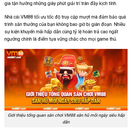
gia tận hưởng những giây phút giải trí tràn đầy kịch tính.
Nhà cái VM88 tối ưu tốc độ truy cập mượt mà đảm bảo quá
trình săn thưởng của bạn không bao giờ bị gián đoạn. Nhiều
sự kiện khuyến mãi hấp dẫn cùng tỷ lệ hoàn trả cao ngất
ngưởng chính là điểm tựa vững chắc cho mọi game thủ.
Giới thiệu tổng quan sân chơi VM88 săn hũ mỗi ngày siêu hấp
dẫn