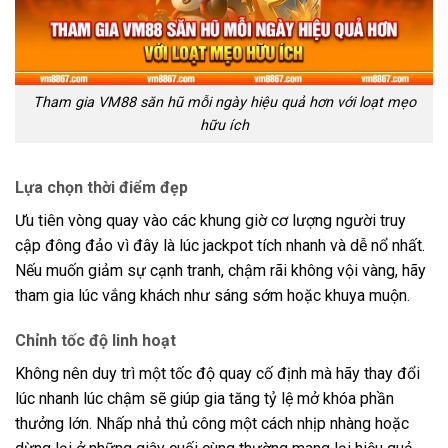
Tham gia VM88 săn hũ mỗi ngày hiệu quả hơn với loạt mẹo
hữu ích
Lựa chọn thời điểm đẹp
Ưu tiên vòng quay vào các khung giờ cơ lượng người truy
cập đông đảo vì đây là lúc jackpot tích nhanh và dễ nổ nhất.
Nếu muốn giảm sự cạnh tranh, chậm rãi không vội vàng, hãy
tham gia lúc vắng khách như sáng sớm hoặc khuya muộn.
Chỉnh tốc độ linh hoạt
Không nên duy trì một tốc độ quay cố định mà hãy thay đổi
lúc nhanh lúc chậm sẽ giúp gia tăng tỷ lệ mở khóa phần
thưởng lớn. Nhấp nhả thủ công một cách nhịp nhàng hoặc