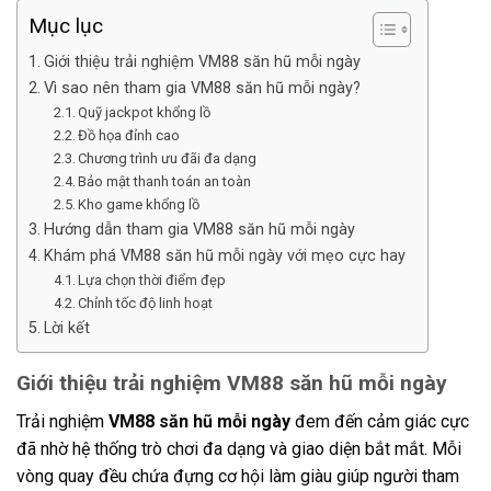
Mục lục
Giới thiệu trải nghiệm VM88 săn hũ mỗi ngày
Vì sao nên tham gia VM88 săn hũ mỗi ngày?
Quỹ jackpot khổng lồ
Đồ họa đỉnh cao
Chương trình ưu đãi đa dạng
Bảo mật thanh toán an toàn
Kho game khổng lồ
Hướng dẫn tham gia VM88 săn hũ mỗi ngày
Khám phá VM88 săn hũ mỗi ngày với mẹo cực hay
Lựa chọn thời điểm đẹp
Chỉnh tốc độ linh hoạt
Lời kết
Giới thiệu trải nghiệm VM88 săn hũ mỗi ngày
Trải nghiệm
VM88 săn hũ mỗi ngày
đem đến cảm giác cực
đã nhờ hệ thống trò chơi đa dạng và giao diện bắt mắt. Mỗi
vòng quay đều chứa đựng cơ hội làm giàu giúp người tham