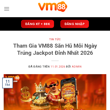
Chuyển
đến
nội
dung
ĐĂNG KÝ + 88K
ĐĂNG NHẬP
TIN TỨC
Tham Gia VM88 Săn Hũ Mỗi Ngày
Trúng Jackpot Đỉnh Nhất 2026
ĐÃ ĐĂNG TRÊN
11.01.2026
BỞI
ADMIN
11
Th1