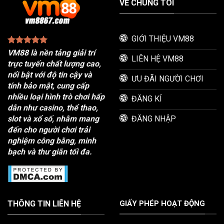
VỀ CHÚNG TÔI
GIỚI THIỆU VM88
VM88
là nền tảng giải trí
LIÊN HỆ VM88
trực tuyến chất lượng cao,
nổi bật với độ tin cậy và
ƯU ĐÃI NGƯỜI CHƠI
tính bảo mật, cung cấp
nhiều loại hình trò chơi hấp
ĐĂNG KÍ
dẫn như casino, thể thao,
ĐĂNG NHẬP
slot và xổ số, nhằm mang
đến cho người chơi trải
nghiệm công bằng, minh
bạch và thư giãn tối đa.
THÔNG TIN LIÊN HỆ
GIẤY PHÉP HOẠT ĐỘNG