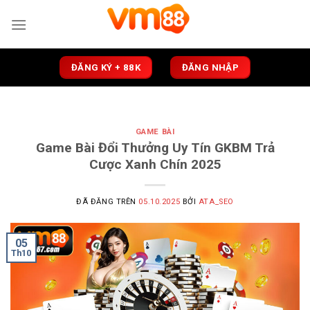
Chuyển
đến
nội
dung
ĐĂNG KÝ + 88K
ĐĂNG NHẬP
GAME BÀI
Game Bài Đổi Thưởng Uy Tín GKBM Trả
Cược Xanh Chín 2025
ĐÃ ĐĂNG TRÊN
05.10.2025
BỞI
ATA_SEO
05
Th10