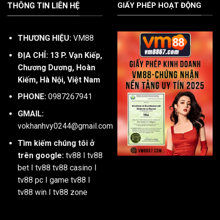
THÔNG TIN LIÊN HỆ
GIẤY PHÉP HOẠT ĐỘNG
THƯƠNG HIỆU:
VM88
ĐỊA CHỈ:
13 P. Vạn Kiếp,
Chương Dương, Hoàn
Kiếm, Hà Nội, Việt Nam
PHONE:
0987267941
GMAIL:
vokhanhvy0244@gmail.com
Tìm kiếm chúng tôi ở
trên google:
tv88 I tv88
bet I tv88 tv88 casino I
tv88 pc I game tv88 I
tv88 win I tv88 zone