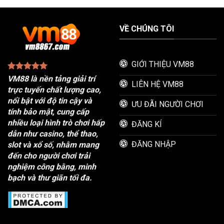
VỀ CHÚNG TÔI
GIỚI THIỆU VM88
VM88
là nền tảng giải trí
LIÊN HỆ VM88
trực tuyến chất lượng cao,
nổi bật với độ tin cậy và
ƯU ĐÃI NGƯỜI CHƠI
tính bảo mật, cung cấp
nhiều loại hình trò chơi hấp
ĐĂNG KÍ
dẫn như casino, thể thao,
ĐĂNG NHẬP
slot và xổ số, nhằm mang
đến cho người chơi trải
nghiệm công bằng, minh
bạch và thư giãn tối đa.