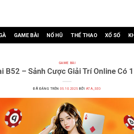
GÀ
GAME BÀI
NỔ HŨ
THỂ THAO
XỔ SỐ
K
GAME BÀI
 B52 – Sảnh Cược Giải Trí Online Có 
ĐÃ ĐĂNG TRÊN
05.10.2025
BỞI
ATA_SEO