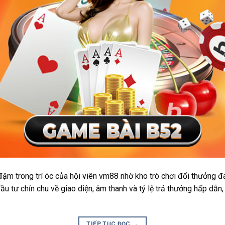
ậm trong trí óc của hội viên vm88 nhờ kho trò chơi đổi thưởng đ
u tư chỉn chu về giao diện, âm thanh và tỷ lệ trả thưởng hấp dẫn, 
TIẾP TỤC ĐỌC
→