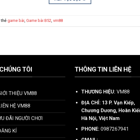
 thẻ
game bài
,
Game bài B52
,
vm88
 CHÚNG TÔI
THÔNG TIN LIÊN HỆ
THƯƠNG HIỆU:
VM88
GIỚI THIỆU VM88
ĐỊA CHỈ:
13 P. Vạn Kiếp,
LIÊN HỆ VM88
Chương Dương, Hoàn Kiế
Hà Nội, Việt Nam
ƯU ĐÃI NGƯỜI CHƠI
PHONE:
0987267941
ĐĂNG KÍ
GMAIL: