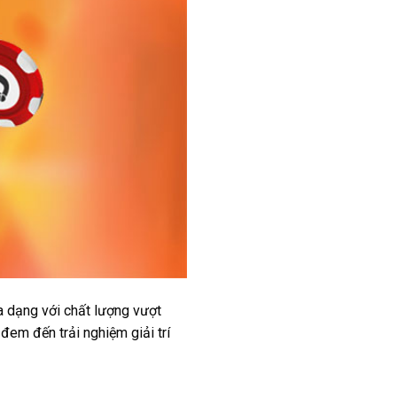
a dạng với chất lượng vượt
đem đến trải nghiệm giải trí