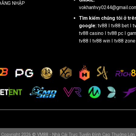
ĐĂNG NHẬP
vokhanhvy0244@gmail.co
Tìm kiếm chúng tôi ở trê
google:
tv88 I tv88 bet I t
tv88 casino I tv88 pc I ga
tv88 I tv88 win I tv88 zon
Copyright 2026 © VM88 - Nhà Cái Trực Tuyến Đỉnh Cao Thưởng Lớn