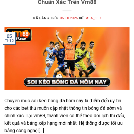
Chuẩn Xác Trên Vm88
ĐÃ ĐĂNG TRÊN
05.10.2025
BỞI
ATA_SEO
05
Th10
Chuyên mục soi kèo bóng đá hôm nay là điểm đến uy tín
cho các bet thủ muốn cập nhật thông tin bóng đá sớm và
chính xác. Tại vm88, thành viên có thể theo dõi lịch thi đấu,
kết quả và bảng xếp hạng mới nhất. Hệ thống được tối ưu
bằng công nghệ […]