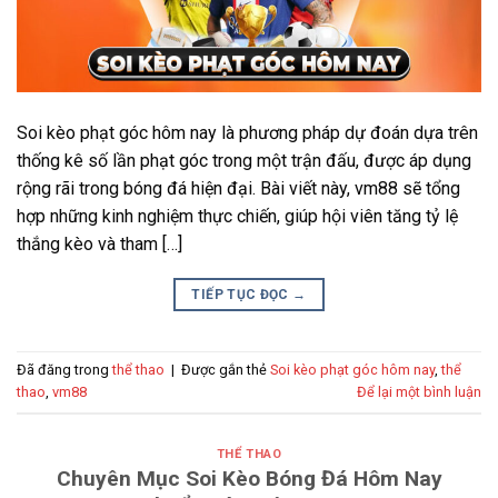
Soi kèo phạt góc hôm nay là phương pháp dự đoán dựa trên
thống kê số lần phạt góc trong một trận đấu, được áp dụng
rộng rãi trong bóng đá hiện đại. Bài viết này, vm88 sẽ tổng
hợp những kinh nghiệm thực chiến, giúp hội viên tăng tỷ lệ
thắng kèo và tham […]
TIẾP TỤC ĐỌC
→
Đã đăng trong
thể thao
|
Được gắn thẻ
Soi kèo phạt góc hôm nay
,
thể
thao
,
vm88
Để lại một bình luận
THỂ THAO
Chuyên Mục Soi Kèo Bóng Đá Hôm Nay